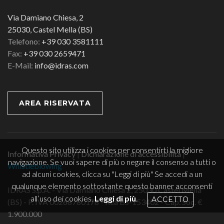
Via Damiano Chiesa, 2
25030, Castel Mella (BS)
Telefono:
+39 030 3581111
Fax:
+39 030 2659471
E-Mail:
info@idras.com
AREA RISERVATA
Questo sito utilizza i cookies per consentirti la migliore
Informativa Privacy
|
Dichiarazione di accessibilità
|
navigazione. Se vuoi sapere di più o negare il consenso a tutti o
Whistleblowing
ad alcuni cookies, clicca su "Leggi di più" Se accedi a un
qualunque elemento sottostante questo banner acconsenti
IDRAS S.p.A. - Via Damiano Chiesa 2, 25030 Castel Mella
all’uso dei cookies.
Leggi di più
.
ACCETTO
(BS) - P. IVA 00268780178 - Rea BS-153402 - Cap. Soc. €
1.900.000