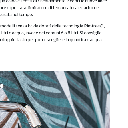
a calda e i costi di riscaldamento. Scopri le nuove linee
atore di portata, limitatore di temperatura e cartucce
durata nel tempo.
u modelli senza brida dotati della tecnologia Rimfree®,
itri d’acqua, invece dei comuni 6 o 8 litri. Si consiglia,
 doppio tasto per poter scegliere la quantità d’acqua